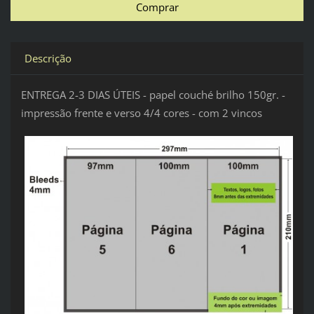
Descrição
ENTREGA 2-3 DIAS ÚTEIS - papel couché brilho 150gr. -
impressão frente e verso 4/4 cores - com 2 vincos