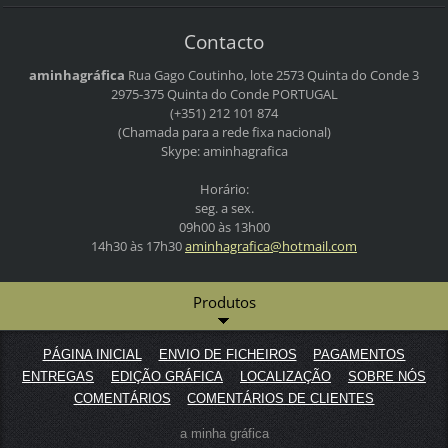
Contacto
aminhagráfica
Rua Gago Coutinho, lote 2573
Quinta do Conde 3
2975-375 Quinta do Conde
PORTUGAL
(+351) 212 101 874
(Chamada para a rede fixa nacional)
Skype: aminhagrafica
Horário:
seg. a sex.
09h00 às 13h00
14h30 às 17h30
aminhagr
afica@ho
tmail.co
m
Produtos
PÁGINA INICIAL
ENVIO DE FICHEIROS
PAGAMENTOS
ENTREGAS
EDIÇÃO GRÁFICA
LOCALIZAÇÃO
SOBRE NÓS
COMENTÁRIOS
COMENTÁRIOS DE CLIENTES
a minha gráfica