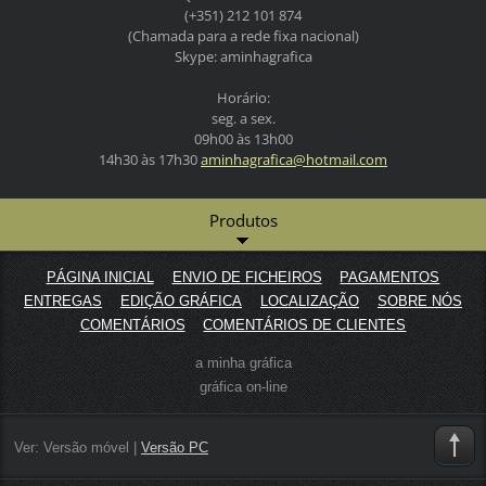
(+351) 212 101 874
(Chamada para a rede fixa nacional)
Skype: aminhagrafica
Horário:
seg. a sex.
09h00 às 13h00
14h30 às 17h30
aminhagr
afica@ho
tmail.co
m
Produtos
PÁGINA INICIAL
ENVIO DE FICHEIROS
PAGAMENTOS
ENTREGAS
EDIÇÃO GRÁFICA
LOCALIZAÇÃO
SOBRE NÓS
COMENTÁRIOS
COMENTÁRIOS DE CLIENTES
a minha gráfica
gráfica on-line
Ver:
Versão móvel
|
Versão PC