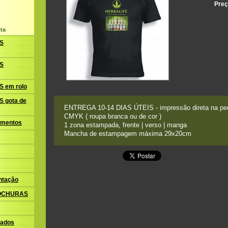
Preç
ta
S
S
 em rolo
 gota de
ENTREGA 10-14 DIAS ÚTEIS - impressão direta na peç
CMYK ( roupa branca ou de cor )
amentos
1 zona estampada, frente | verso | manga
Mancha de estampagem máxima 29x20cm
ntação
ROCHURAS
ados