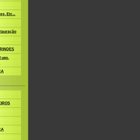
s, Etc...
tauração
BRINDES
 ups,
s
CA
EIROS
CA