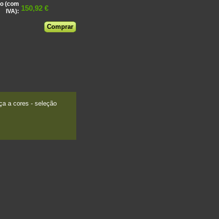
o (com
150,92 €
IVA):
a a cores - seleção