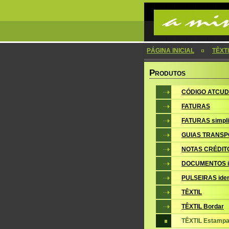
PÁGINA INICIAL
TÊXTI
P
RODUTOS
CÓDIGO ATCUD
FATURAS
FATURAS simpli
GUIAS TRANSP
NOTAS CRÉDIT
DOCUMENTOS i
PULSEIRAS iden
TÊXTIL
TÊXTIL Bordar
TÊXTIL Estampa