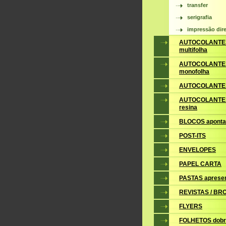
transfer
serigrafia
impressão dire
AUTOCOLANTE
multifolha
AUTOCOLANTE
monofolha
AUTOCOLANTES
AUTOCOLANTES
resina
BLOCOS apont
POST-ITS
ENVELOPES
PAPEL CARTA
PASTAS aprese
REVISTAS / B
FLYERS
FOLHETOS dobr