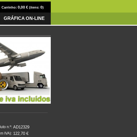
0,00 €
0
Carrinho:
(itens:
)
GRÁFICA ON-LINE
AD12329
uto n.º:
122,70 €
m IVA):