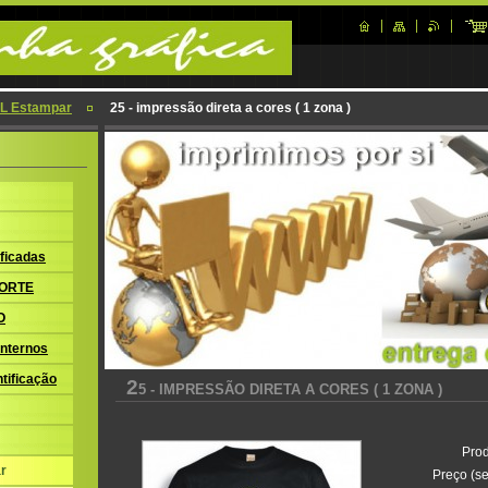
L Estampar
25 - impressão direta a cores ( 1 zona )
ficadas
ORTE
O
nternos
tificação
2
5 - IMPRESSÃO DIRETA A CORES ( 1 ZONA )
Prod
r
Preço (se