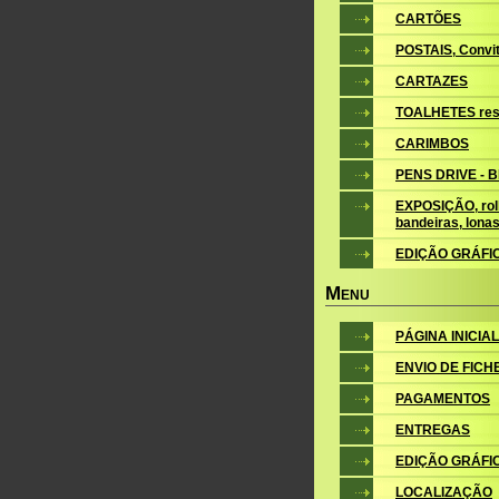
CARTÕES
POSTAIS, Convite
CARTAZES
TOALHETES res
CARIMBOS
PENS DRIVE - 
EXPOSIÇÃO, roll
bandeiras, lona
EDIÇÃO GRÁFI
M
ENU
PÁGINA INICIAL
ENVIO DE FICH
PAGAMENTOS
ENTREGAS
EDIÇÃO GRÁFI
LOCALIZAÇÃO