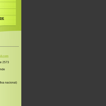
 DE
il.co
m
te 2573
onde
ixa nacional)