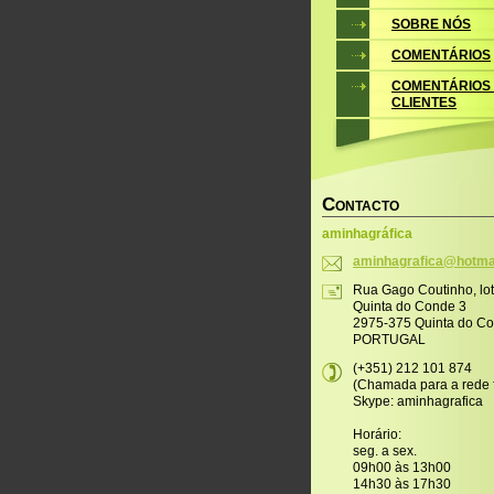
SOBRE NÓS
COMENTÁRIOS
COMENTÁRIOS
CLIENTES
C
ONTACTO
aminhagráfica
aminhagr
afica@ho
tma
Rua Gago Coutinho, lo
Quinta do Conde 3
2975-375 Quinta do C
PORTUGAL
(+351) 212 101 874
(Chamada para a rede f
Skype: aminhagrafica
Horário:
seg. a sex.
09h00 às 13h00
14h30 às 17h30