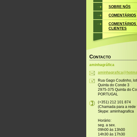
SOBRE NÓS
COMENTÁRIOS
COMENTÁRIOS
CLIENTES
C
ONTACTO
aminhagráfica
aminhagr
afica@ho
tma
Rua Gago Coutinho, lo
Quinta do Conde 3
2975-375 Quinta do C
PORTUGAL
(+351) 212 101 874
(Chamada para a rede f
Skype: aminhagrafica
Horário:
seg. a sex.
09h00 às 13h00
14h30 às 17h30