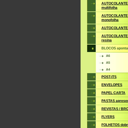
AUTOCOLANTE
multifolha
AUTOCOLANTE
monofolha
AUTOCOLANTES
AUTOCOLANTES
resina
BLOCOS apont
A6
A5
A4
POST-ITS
ENVELOPES
PAPEL CARTA
PASTAS aprese
REVISTAS / B
FLYERS
FOLHETOS dobr