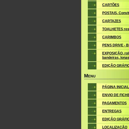
CARTÕES
POSTAIS, Convite
CARTAZES
TOALHETES res
CARIMBOS
PENS DRIVE - 
EXPOSIÇÃO, roll
bandeiras, lona
EDIÇÃO GRÁFI
M
ENU
PÁGINA INICIAL
ENVIO DE FICH
PAGAMENTOS
ENTREGAS
EDIÇÃO GRÁFI
LOCALIZAÇÃO