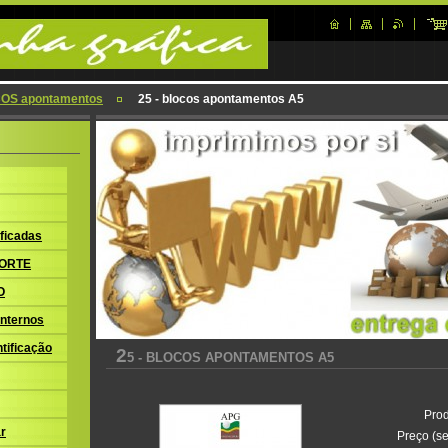
OS apontamentos
25 - blocos apontamentos A5
ficadas
ORTE
O
nternos
tificação
2
5 - BLOCOS APONTAMENTOS A5
Prod
r
Preço (se