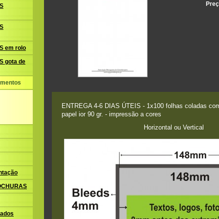
Preç
S
S
 em rolo
 gota de
amentos
ENTREGA 4-6 DIAS ÚTEIS - 1x100 folhas coladas com
papel ior 90 gr. - impressão a cores
Horizontal ou Vertical
ntação
ROCHURAS
ados