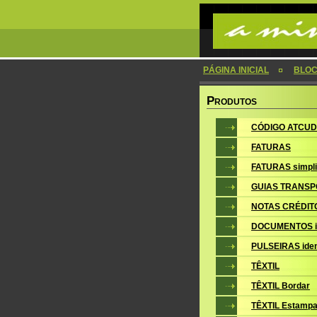
PÁGINA INICIAL
BLOC
P
RODUTOS
CÓDIGO ATCUD
FATURAS
FATURAS simpli
GUIAS TRANSP
NOTAS CRÉDIT
DOCUMENTOS i
PULSEIRAS iden
TÊXTIL
TÊXTIL Bordar
TÊXTIL Estampa