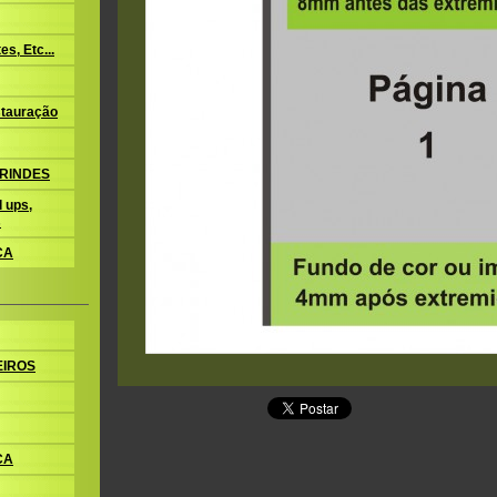
s, Etc...
tauração
BRINDES
 ups,
s
CA
EIROS
CA