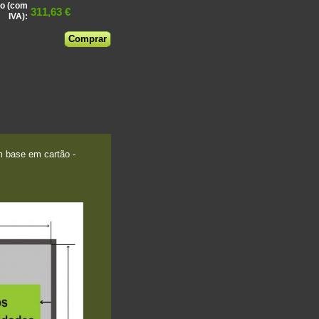
o (com
311,63 €
IVA):
 base em cartão -