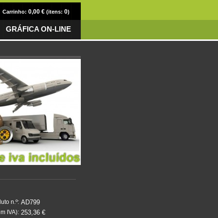
0,00 €
0
Carrinho:
(itens:
)
GRÁFICA ON-LINE
AD799
uto n.º:
253,36 €
m IVA):