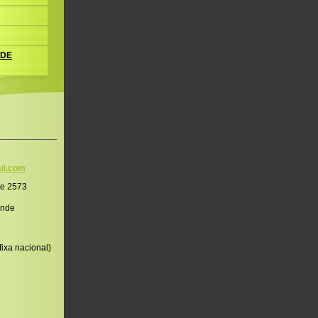
 DE
il.co
m
te 2573
onde
ixa nacional)