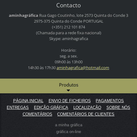
Contacto
aminhagráfica
Rua Gago Coutinho, lote 2573
Quinta do Conde 3
2975-375 Quinta do Conde
PORTUGAL
(+351) 212 101 874
(Chamada para a rede fixa nacional)
Skype: aminhagrafica
Horário:
seg. a sex.
09h00 às 13h00
14h30 às 17h30
aminhagr
afica@ho
tmail.co
m
Produtos
PÁGINA INICIAL
ENVIO DE FICHEIROS
PAGAMENTOS
ENTREGAS
EDIÇÃO GRÁFICA
LOCALIZAÇÃO
SOBRE NÓS
COMENTÁRIOS
COMENTÁRIOS DE CLIENTES
a minha gráfica
gráfica on-line