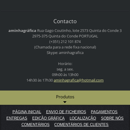
Contacto
aminhagráfica
Rua Gago Coutinho, lote 2573
Quinta do Conde 3
2975-375 Quinta do Conde
PORTUGAL
(+351) 212 101 874
(Chamada para a rede fixa nacional)
Skype: aminhagrafica
Horário:
seg. a sex.
09h00 às 13h00
14h30 às 17h30
aminhagr
afica@ho
tmail.co
m
Produtos
PÁGINA INICIAL
ENVIO DE FICHEIROS
PAGAMENTOS
ENTREGAS
EDIÇÃO GRÁFICA
LOCALIZAÇÃO
SOBRE NÓS
COMENTÁRIOS
COMENTÁRIOS DE CLIENTES