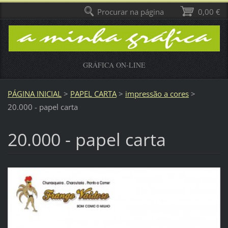
Procurar na página
0,00 €
GRÁFICA ON-LINE
PÁGINA INICIAL
>
PAPEL CARTA
>
impressão a cores
>
20.000 - papel carta
20.000 - papel carta