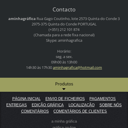
Contacto
aminhagráfica
Rua Gago Coutinho, lote 2573
Quinta do Conde 3
2975-375 Quinta do Conde
PORTUGAL
(+351) 212 101 874
(Chamada para a rede fixa nacional)
Skype: aminhagrafica
Horário:
seg. a sex.
09h00 às 13h00
14h30 às 17h30
aminhagr
afica@ho
tmail.co
m
Produtos
PÁGINA INICIAL
ENVIO DE FICHEIROS
PAGAMENTOS
ENTREGAS
EDIÇÃO GRÁFICA
LOCALIZAÇÃO
SOBRE NÓS
COMENTÁRIOS
COMENTÁRIOS DE CLIENTES
a minha gráfica
gráfica on-line