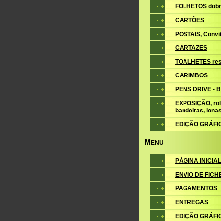
FOLHETOS dobr
CARTÕES
POSTAIS, Convite
CARTAZES
TOALHETES res
CARIMBOS
PENS DRIVE - 
EXPOSIÇÃO, roll
bandeiras, lona
EDIÇÃO GRÁFI
M
ENU
PÁGINA INICIAL
ENVIO DE FICH
PAGAMENTOS
ENTREGAS
EDIÇÃO GRÁFI