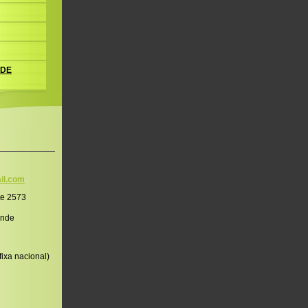
 DE
il.co
m
te 2573
onde
ixa nacional)