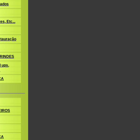
ados
s, Etc...
tauração
BRINDES
 ups,
s
CA
EIROS
CA