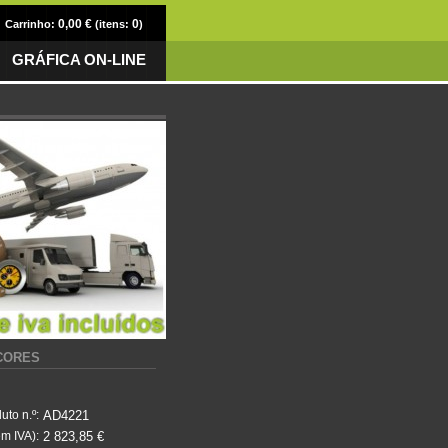
0,00 €
0
Carrinho:
(itens:
)
GRÁFICA ON-LINE
 CORES
AD4221
uto n.º:
2 823,85 €
m IVA):