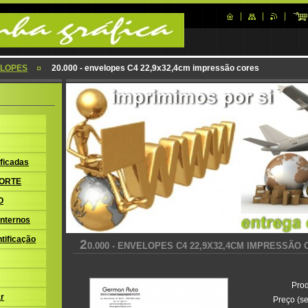
LOPES
20.000 - envelopes C4 22,9x32,4cm impressão cores
ficadas
ORTE
O
nternos
tificação
2
0.000 - ENVELOPES C4 22,9X32,4CM IMPRESSÃO
Prod
r
Preço (se