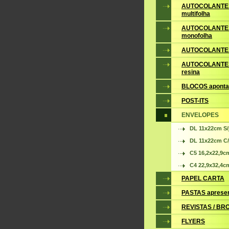
AUTOCOLANTE
multifolha
AUTOCOLANTE
monofolha
AUTOCOLANTES
AUTOCOLANTES
resina
BLOCOS apont
POST-ITS
ENVELOPES
DL 11x22cm S/
DL 11x22cm C/
C5 16,2x22,9c
C4 22,9x32,4c
PAPEL CARTA
PASTAS aprese
REVISTAS / B
FLYERS