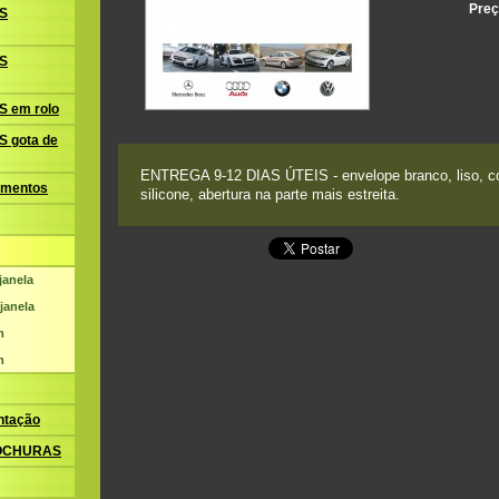
Preç
S
S
 em rolo
 gota de
ENTREGA 9-12 DIAS ÚTEIS - envelope branco, liso, com
amentos
silicone, abertura na parte mais estreita.
janela
janela
m
m
ntação
ROCHURAS