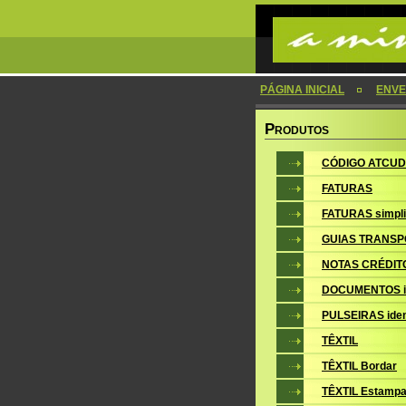
PÁGINA INICIAL
ENVE
P
RODUTOS
CÓDIGO ATCUD
FATURAS
FATURAS simpli
GUIAS TRANSP
NOTAS CRÉDIT
DOCUMENTOS i
PULSEIRAS iden
TÊXTIL
TÊXTIL Bordar
TÊXTIL Estampa