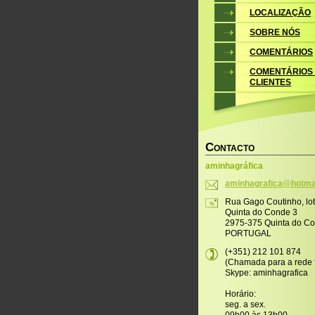
LOCALIZAÇÃO
SOBRE NÓS
COMENTÁRIOS
COMENTÁRIOS
CLIENTES
C
ONTACTO
aminhagráfica
aminhagr
afica@ho
tma
Rua Gago Coutinho, lo
Quinta do Conde 3
2975-375 Quinta do C
PORTUGAL
(+351) 212 101 874
(Chamada para a rede f
Skype: aminhagrafica
Horário:
seg. a sex.