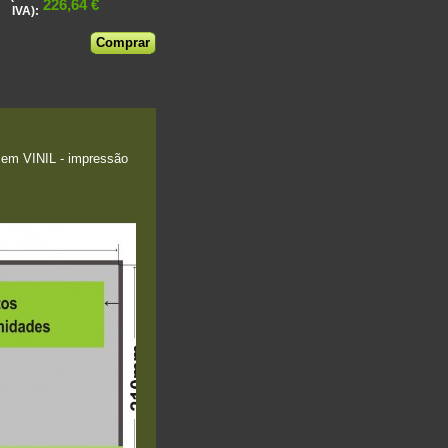
226,64 €
IVA):
em VINIL - impressão