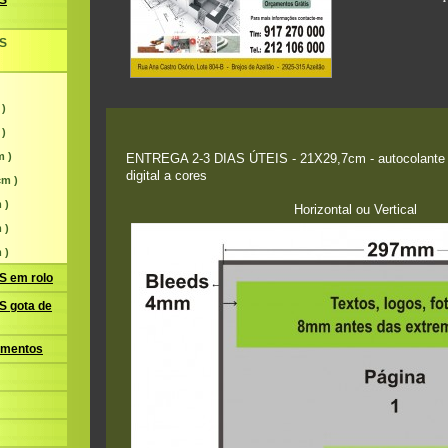
S
S
 )
 )
m )
ENTREGA 2-3 DIAS ÚTEIS - 21X29,7cm - autocolante 
digital a cores
cm )
 )
Horizontal ou Vertical
 )
 )
 em rolo
 gota de
amentos