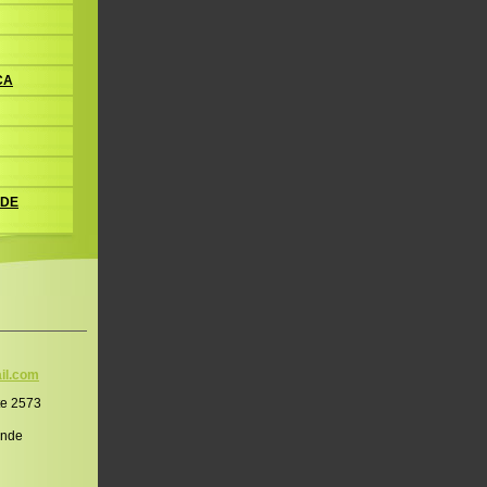
CA
 DE
il.co
m
te 2573
onde