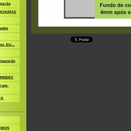
ntação
ROCHURAS
ados
s, Etc...
tauração
BRINDES
 ups,
s
CA
EIROS