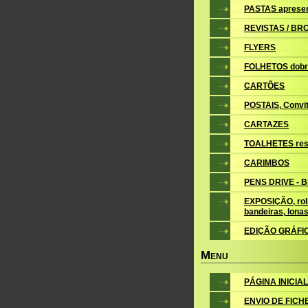
PASTAS aprese
REVISTAS / B
FLYERS
FOLHETOS dobr
CARTÕES
POSTAIS, Convite
CARTAZES
TOALHETES res
CARIMBOS
PENS DRIVE - 
EXPOSIÇÃO, roll
bandeiras, lona
EDIÇÃO GRÁFI
M
ENU
PÁGINA INICIAL
ENVIO DE FICH