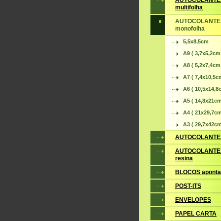
AUTOCOLANTE
multifolha
AUTOCOLANTE
monofolha
5,5x8,5cm
A9 ( 3,7x5,2cm
A8 ( 5,2x7,4cm
A7 ( 7,4x10,5c
A6 ( 10,5x14,8
A5 ( 14,8x21cm
A4 ( 21x29,7cm
A3 ( 29,7x42cm
AUTOCOLANTES
AUTOCOLANTES
resina
BLOCOS apont
POST-ITS
ENVELOPES
PAPEL CARTA