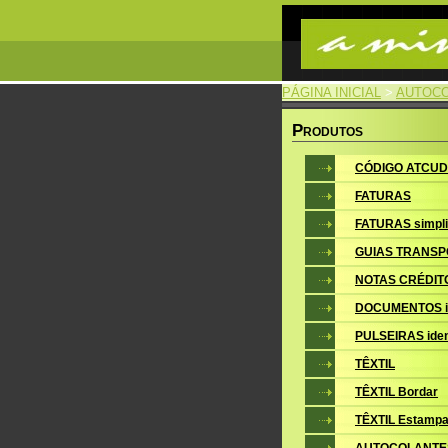
PÁGINA INICIAL
>
AUTOCO
P
RODUTOS
CÓDIGO ATCUD
FATURAS
FATURAS simpli
GUIAS TRANSP
NOTAS CRÉDIT
DOCUMENTOS i
PULSEIRAS iden
TÊXTIL
TÊXTIL Bordar
TÊXTIL Estampa