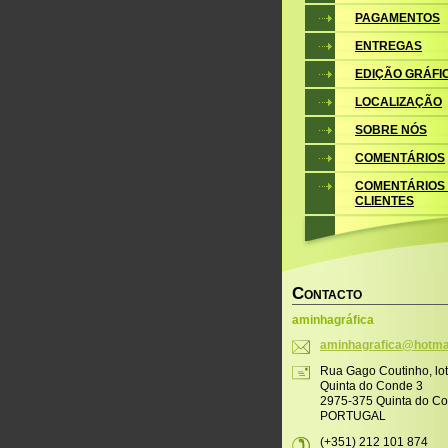
PAGAMENTOS
ENTREGAS
EDIÇÃO GRÁFI
LOCALIZAÇÃO
SOBRE NÓS
COMENTÁRIOS
COMENTÁRIOS
CLIENTES
C
ONTACTO
aminhagráfica
aminhagr
afica@ho
tma
Rua Gago Coutinho, lo
Quinta do Conde 3
2975-375 Quinta do C
PORTUGAL
(+351) 212 101 874