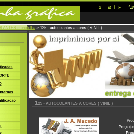
LANTES monofolha
>
125 - autocolantes a cores ( VINIL )
ficadas
ORTE
O
nternos
tificação
1
25 - AUTOCOLANTES A CORES ( VINIL )
Prod
r
Preço (se
Preç