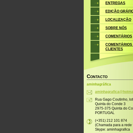
ENTREGAS
EDIÇÃO GRÁFI
LOCALIZAÇÃO
SOBRE NÓS
COMENTÁRIOS
COMENTÁRIOS
CLIENTES
C
ONTACTO
aminhagráfica
aminhagr
afica@ho
tma
Rua Gago Coutinho, lo
Quinta do Conde 3
2975-375 Quinta do C
PORTUGAL
(+351) 212 101 874
(Chamada para a rede f
Skype: aminhagrafica