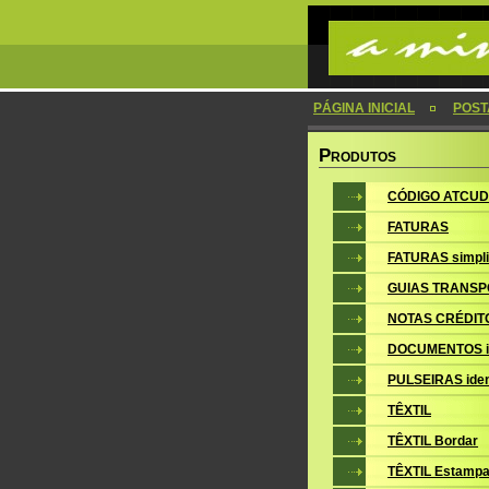
PÁGINA INICIAL
POSTA
P
RODUTOS
CÓDIGO ATCUD
FATURAS
FATURAS simpli
GUIAS TRANSP
NOTAS CRÉDIT
DOCUMENTOS i
PULSEIRAS iden
TÊXTIL
TÊXTIL Bordar
TÊXTIL Estampa