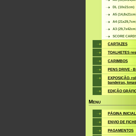
DL (10x21cm)
A5 (14,8x21cm
A4 (21x29,7cm
A3 (29,7x42cm
SCORE CARDS 
CARTAZES
TOALHETES res
CARIMBOS
PENS DRIVE - 
EXPOSIÇÃO, roll
bandeiras, lona
EDIÇÃO GRÁFI
M
ENU
PÁGINA INICIAL
ENVIO DE FICH
PAGAMENTOS