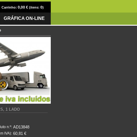
0,00 €
0
Carrinho:
(itens:
)
GRÁFICA ON-LINE
o
S, 1 LADO
AD13848
uto n.º:
60,81 €
m IVA):