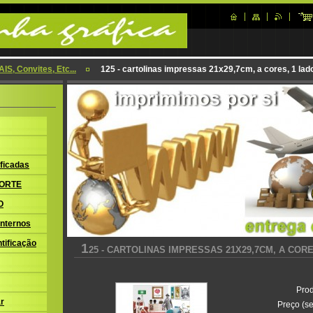
IS, Convites, Etc...
125 - cartolinas impressas 21x29,7cm, a cores, 1 lad
ficadas
ORTE
O
nternos
tificação
1
25 - CARTOLINAS IMPRESSAS 21X29,7CM, A CORE
Prod
r
Preço (se