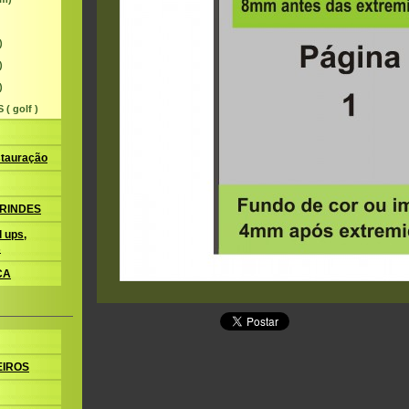
)
)
)
( golf )
tauração
BRINDES
 ups,
s
CA
EIROS