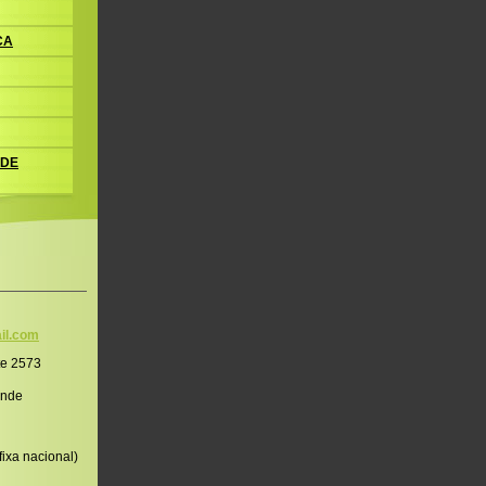
CA
 DE
il.co
m
te 2573
onde
ixa nacional)