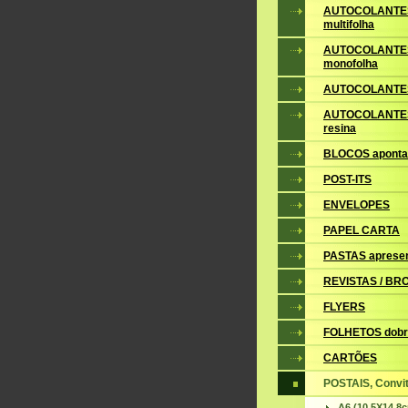
AUTOCOLANTE
multifolha
AUTOCOLANTE
monofolha
AUTOCOLANTES
AUTOCOLANTES
resina
BLOCOS apont
POST-ITS
ENVELOPES
PAPEL CARTA
PASTAS aprese
REVISTAS / B
FLYERS
FOLHETOS dobr
CARTÕES
POSTAIS, Convite
A6 (10,5X14,8