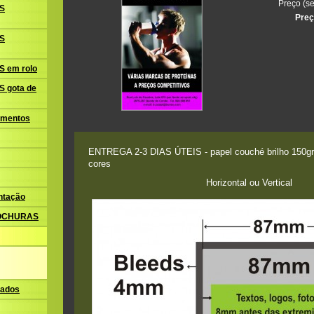
Preço (se
S
Preç
S
 em rolo
 gota de
amentos
ENTREGA 2-3 DIAS ÚTEIS - papel couché brilho 150gr. 
cores
Horizontal ou Vertical
ntação
ROCHURAS
ados