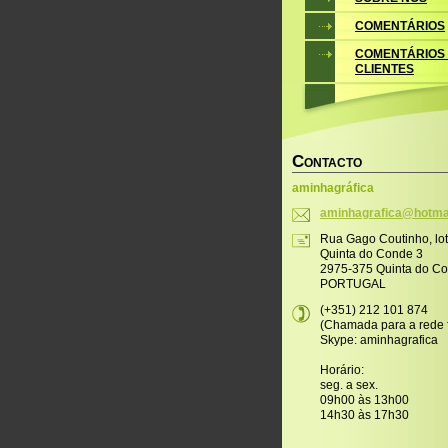
COMENTÁRIOS
COMENTÁRIOS
CLIENTES
C
ONTACTO
aminhagráfica
aminhagr
afica@ho
tma
Rua Gago Coutinho, lo
Quinta do Conde 3
2975-375 Quinta do C
PORTUGAL
(+351) 212 101 874
(Chamada para a rede f
Skype: aminhagrafica
Horário:
seg. a sex.
09h00 às 13h00
14h30 às 17h30