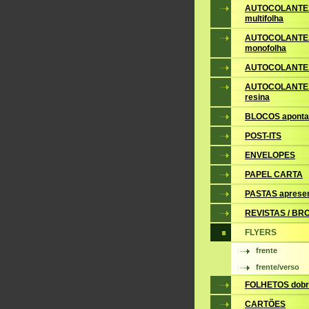
AUTOCOLANTE
multifolha
AUTOCOLANTE
monofolha
AUTOCOLANTES
AUTOCOLANTES
resina
BLOCOS apont
POST-ITS
ENVELOPES
PAPEL CARTA
PASTAS aprese
REVISTAS / B
FLYERS
frente
frente/verso
FOLHETOS dobr
CARTÕES