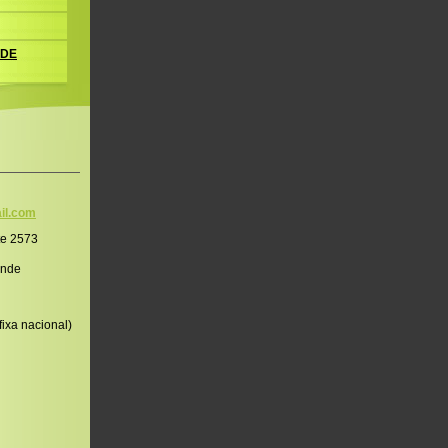
 DE
il.co
m
te 2573
onde
ixa nacional)