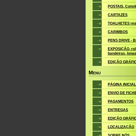
POSTAIS, Convite
CARTAZES
TOALHETES res
CARIMBOS
PENS DRIVE - 
EXPOSIÇÃO, roll
bandeiras, lona
EDIÇÃO GRÁFI
M
ENU
PÁGINA INICIAL
ENVIO DE FICH
PAGAMENTOS
ENTREGAS
EDIÇÃO GRÁFI
LOCALIZAÇÃO
SOBRE NÓS