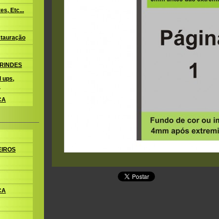
s, Etc...
tauração
BRINDES
 ups,
s
CA
EIROS
CA