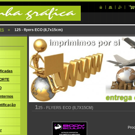
RS
125 - flyers ECO (8,7x15cm)
ficadas
ORTE
O
nternos
tificação
1
25 - FLYERS ECO (8,7X15CM)
Prod
r