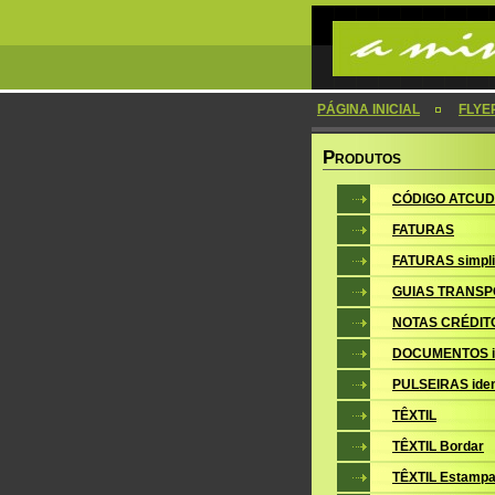
PÁGINA INICIAL
FLYE
P
RODUTOS
CÓDIGO ATCUD
FATURAS
FATURAS simpli
GUIAS TRANSP
NOTAS CRÉDIT
DOCUMENTOS i
PULSEIRAS iden
TÊXTIL
TÊXTIL Bordar
TÊXTIL Estampa