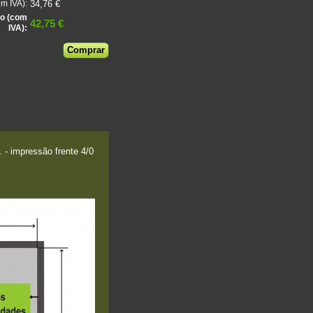
34,76 €
m IVA):
o (com
42,75 €
IVA):
- impressão frente 4/0