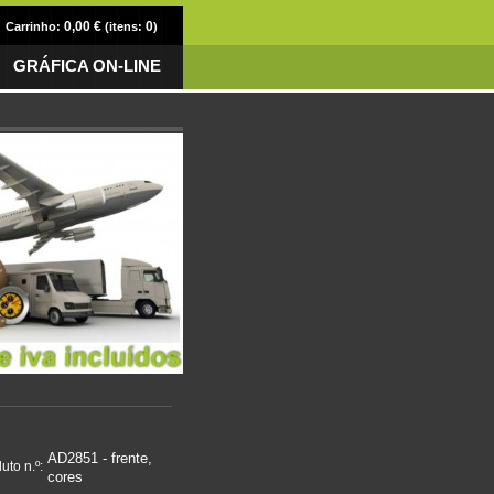
0,00 €
0
Carrinho:
(itens:
)
GRÁFICA ON-LINE
AD2851 - frente,
uto n.º:
cores