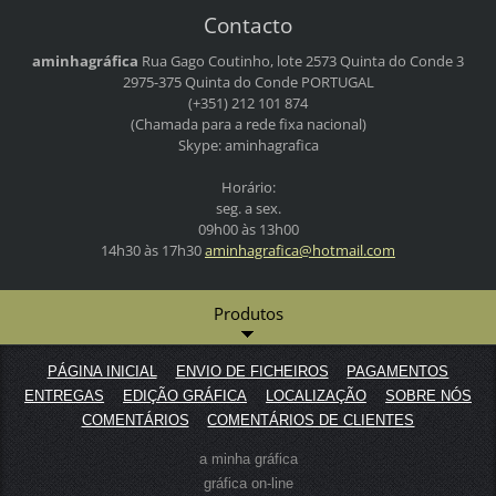
Contacto
aminhagráfica
Rua Gago Coutinho, lote 2573
Quinta do Conde 3
2975-375 Quinta do Conde
PORTUGAL
(+351) 212 101 874
(Chamada para a rede fixa nacional)
Skype: aminhagrafica
Horário:
seg. a sex.
09h00 às 13h00
14h30 às 17h30
aminhagr
afica@ho
tmail.co
m
Produtos
PÁGINA INICIAL
ENVIO DE FICHEIROS
PAGAMENTOS
ENTREGAS
EDIÇÃO GRÁFICA
LOCALIZAÇÃO
SOBRE NÓS
COMENTÁRIOS
COMENTÁRIOS DE CLIENTES
a minha gráfica
gráfica on-line