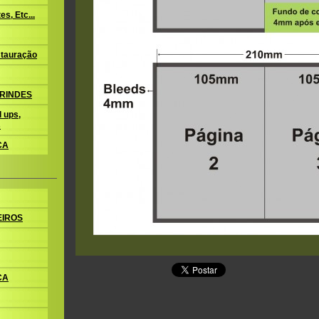
s, Etc...
tauração
BRINDES
 ups,
s
CA
EIROS
CA