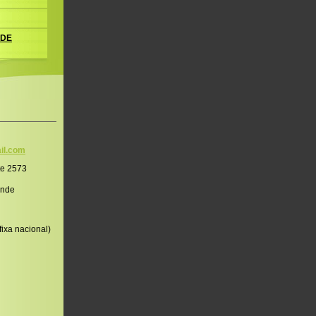
 DE
il.co
m
te 2573
onde
ixa nacional)