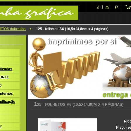
ETOS dobrados
125 - folhetos A6 (10,5x14,8cm x 4 páginas)
ficadas
ORTE
O
nternos
tificação
1
25 - FOLHETOS A6 (10,5X14,8CM X 4 PÁGINAS)
Prod
r
Preço (se