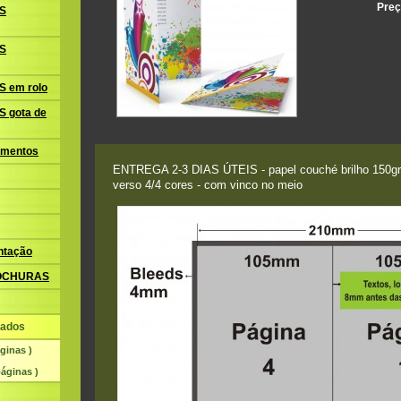
Preç
S
S
 em rolo
 gota de
amentos
ENTREGA 2-3 DIAS ÚTEIS - papel couché brilho 150gr. 
verso 4/4 cores - com vinco no meio
ntação
ROCHURAS
ados
ginas )
áginas )