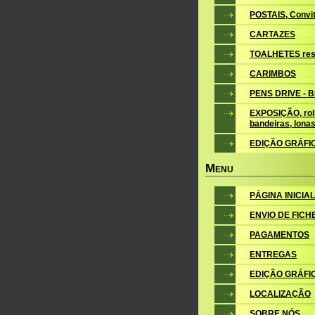
POSTAIS, Convite
CARTAZES
TOALHETES res
CARIMBOS
PENS DRIVE - 
EXPOSIÇÃO, roll
bandeiras, lona
EDIÇÃO GRÁFI
M
ENU
PÁGINA INICIAL
ENVIO DE FICH
PAGAMENTOS
ENTREGAS
EDIÇÃO GRÁFI
LOCALIZAÇÃO
SOBRE NÓS