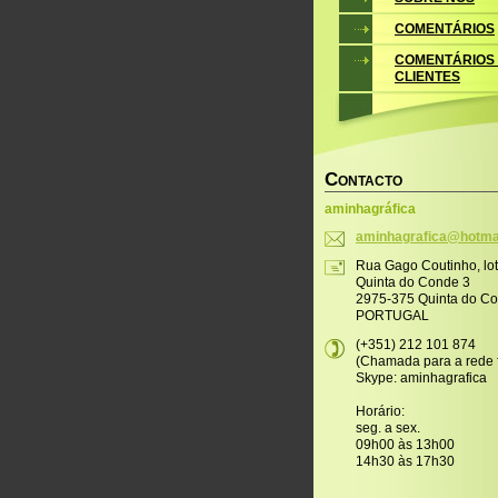
COMENTÁRIOS
COMENTÁRIOS
CLIENTES
C
ONTACTO
aminhagráfica
aminhagr
afica@ho
tma
Rua Gago Coutinho, lo
Quinta do Conde 3
2975-375 Quinta do C
PORTUGAL
(+351) 212 101 874
(Chamada para a rede f
Skype: aminhagrafica
Horário:
seg. a sex.
09h00 às 13h00
14h30 às 17h30