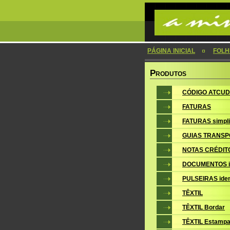
PÁGINA INICIAL
FOLH
P
RODUTOS
CÓDIGO ATCUD
FATURAS
FATURAS simpli
GUIAS TRANSP
NOTAS CRÉDIT
DOCUMENTOS i
PULSEIRAS iden
TÊXTIL
TÊXTIL Bordar
TÊXTIL Estampa