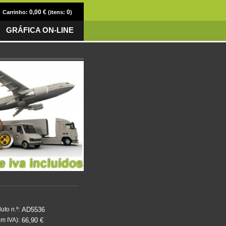
0,00 €
0
Carrinho:
(itens:
)
GRÁFICA ON-LINE
AD5536
uto n.º:
66,90 €
m IVA):