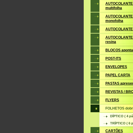
AUTOCOLANTE
multifolha
AUTOCOLANTE
monofolha
AUTOCOLANTES
AUTOCOLANTES
resina
BLOCOS apont
POST-ITS
ENVELOPES
PAPEL CARTA
PASTAS aprese
REVISTAS / B
FLYERS
FOLHETOS dobr
DÍPTICO ( 4 pá
TRÍPTICO ( 6 p
CARTÕES