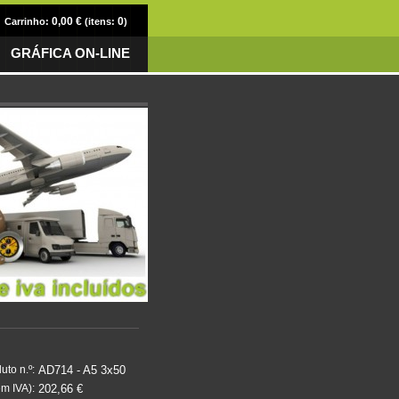
0,00 €
0
Carrinho:
(itens:
)
GRÁFICA ON-LINE
AD714 - A5 3x50
uto n.º:
202,66 €
m IVA):