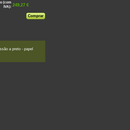
o (com
249,27 €
IVA):
são a preto - papel