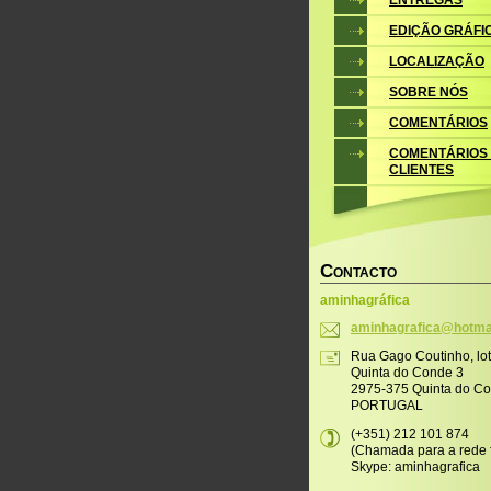
EDIÇÃO GRÁFI
LOCALIZAÇÃO
SOBRE NÓS
COMENTÁRIOS
COMENTÁRIOS
CLIENTES
C
ONTACTO
aminhagráfica
aminhagr
afica@ho
tma
Rua Gago Coutinho, lo
Quinta do Conde 3
2975-375 Quinta do C
PORTUGAL
(+351) 212 101 874
(Chamada para a rede f
Skype: aminhagrafica