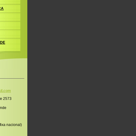
CA
 DE
il.co
m
te 2573
onde
ixa nacional)