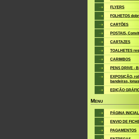
FLYERS
FOLHETOS dobr
CARTÕES
POSTAIS, Convite
CARTAZES
TOALHETES res
CARIMBOS
PENS DRIVE - 
EXPOSIÇÃO, roll
bandeiras, lona
EDIÇÃO GRÁFI
M
ENU
PÁGINA INICIAL
ENVIO DE FICH
PAGAMENTOS
ENTREGAS