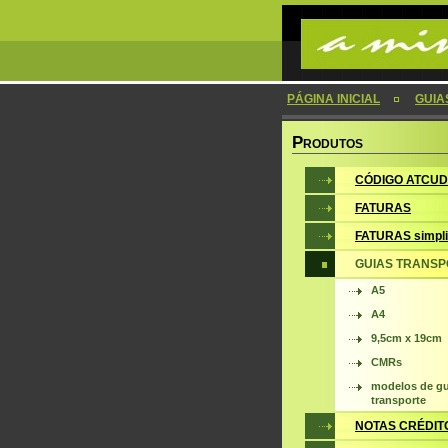
PÁGINA INICIAL
GUIA
P
RODUTOS
CÓDIGO ATCUD
FATURAS
FATURAS simpli
GUIAS TRANSP
A5
A4
9,5cm x 19cm
CMRs
modelos de gu
transporte
NOTAS CRÉDIT