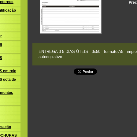
nternos
Preç
tificação
r
S
ENTREGA 3-5 DIAS ÚTEIS - 3x50 - formato A5 - impres
autocopiativo
S
 em rolo
 gota de
amentos
ntação
ROCHURAS