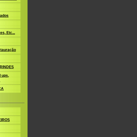
ados
s, Etc...
tauração
BRINDES
 ups,
s
CA
EIROS