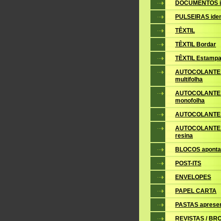
DOCUMENTOS i
PULSEIRAS iden
TÊXTIL
TÊXTIL Bordar
TÊXTIL Estampa
AUTOCOLANTE
multifolha
AUTOCOLANTE
monofolha
AUTOCOLANTES
AUTOCOLANTES
resina
BLOCOS apont
POST-ITS
ENVELOPES
PAPEL CARTA
PASTAS aprese
REVISTAS / B