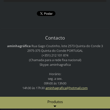
Contacto
aminhagráfica
Rua Gago Coutinho, lote 2573
Quinta do Conde 3
2975-375 Quinta do Conde
PORTUGAL
(+351) 212 101 874
(Chamada para a rede fixa nacional)
Skype: aminhagrafica
Horário:
seg. a sex.
09h00 às 13h00
14h30 às 17h30
aminhagr
afica@ho
tmail.co
m
Produtos