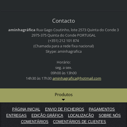
Contacto
aminhagráfica
Rua Gago Coutinho, lote 2573
Quinta do Conde 3
2975-375 Quinta do Conde
PORTUGAL
(+351) 212 101 874
(Chamada para a rede fixa nacional)
Skype: aminhagrafica
Horário:
seg. a sex.
09h00 às 13h00
14h30 às 17h30
aminhagr
afica@ho
tmail.co
m
Produtos
PÁGINA INICIAL
ENVIO DE FICHEIROS
PAGAMENTOS
ENTREGAS
EDIÇÃO GRÁFICA
LOCALIZAÇÃO
SOBRE NÓS
COMENTÁRIOS
COMENTÁRIOS DE CLIENTES