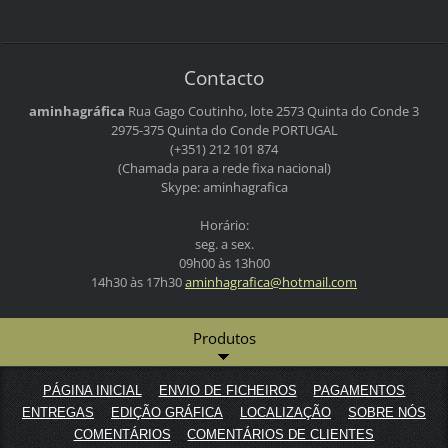
Contacto
aminhagráfica
Rua Gago Coutinho, lote 2573
Quinta do Conde 3
2975-375 Quinta do Conde
PORTUGAL
(+351) 212 101 874
(Chamada para a rede fixa nacional)
Skype: aminhagrafica
Horário:
seg. a sex.
09h00 às 13h00
14h30 às 17h30
aminhagr
afica@ho
tmail.co
m
Produtos
PÁGINA INICIAL
ENVIO DE FICHEIROS
PAGAMENTOS
ENTREGAS
EDIÇÃO GRÁFICA
LOCALIZAÇÃO
SOBRE NÓS
COMENTÁRIOS
COMENTÁRIOS DE CLIENTES