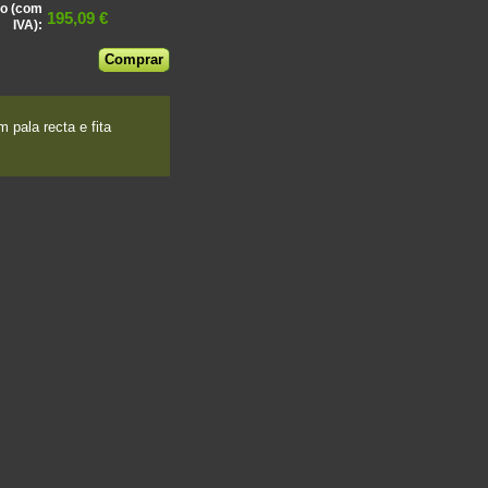
o (com
195,09 €
IVA):
pala recta e fita