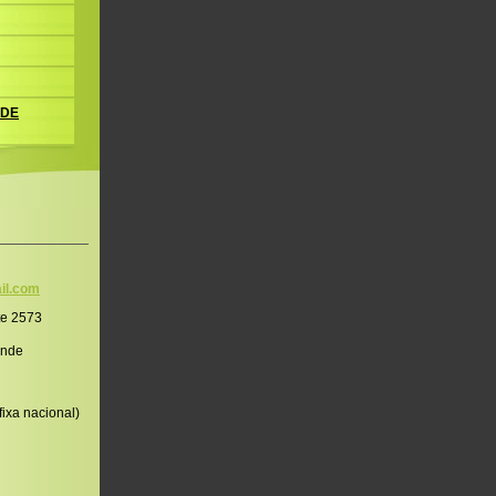
 DE
il.co
m
te 2573
onde
ixa nacional)