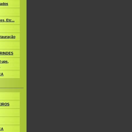
ados
s, Etc...
tauração
BRINDES
 ups,
s
CA
EIROS
CA