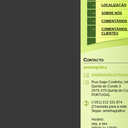
LOCALIZAÇÃO
SOBRE NÓS
COMENTÁRIOS
COMENTÁRIOS
CLIENTES
C
ONTACTO
aminhagráfica
aminhagr
afica@ho
tma
Rua Gago Coutinho, lo
Quinta do Conde 3
2975-375 Quinta do C
PORTUGAL
(+351) 212 101 874
(Chamada para a rede f
Skype: aminhagrafica
Horário:
seg. a sex.