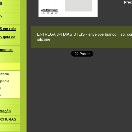
Preç
S
S
 em rolo
ENTREGA 3-4 DIAS ÚTEIS - envelope branco, liso, com 
 gota de
silicone
amentos
janela
janela
m
m
ntação
ROCHURAS