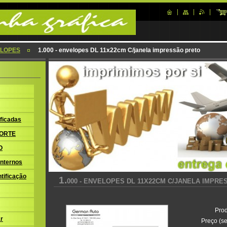
LOPES
1.000 - envelopes DL 11x22cm C/janela impressão preto
ficadas
ORTE
O
nternos
tificação
1.
000 - ENVELOPES DL 11X22CM C/JANELA IMPR
Prod
r
Preço (se