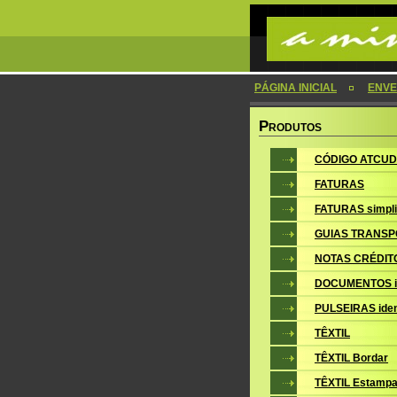
PÁGINA INICIAL
ENVE
P
RODUTOS
CÓDIGO ATCUD
FATURAS
FATURAS simpli
GUIAS TRANSP
NOTAS CRÉDIT
DOCUMENTOS i
PULSEIRAS iden
TÊXTIL
TÊXTIL Bordar
TÊXTIL Estampa