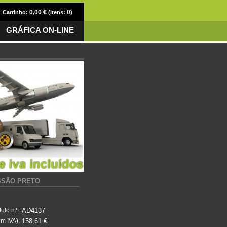
0,00 €
0
Carrinho:
(itens:
)
GRÁFICA ON-LINE
ESSÃO PRETO
AD4137
uto n.º:
158,61 €
m IVA):