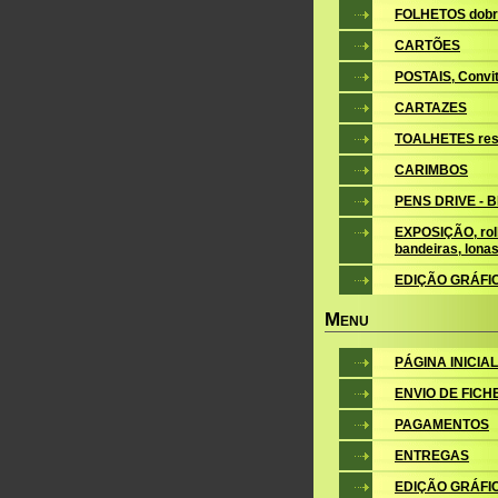
FOLHETOS dobr
CARTÕES
POSTAIS, Convite
CARTAZES
TOALHETES res
CARIMBOS
PENS DRIVE - 
EXPOSIÇÃO, roll
bandeiras, lona
EDIÇÃO GRÁFI
M
ENU
PÁGINA INICIAL
ENVIO DE FICH
PAGAMENTOS
ENTREGAS
EDIÇÃO GRÁFI