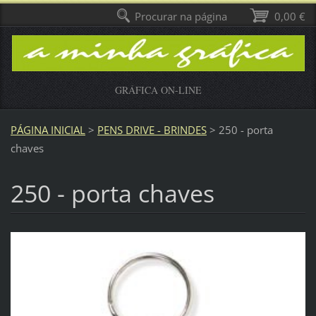
Procurar na página
0,00 €
GRÁFICA ON-LINE
PÁGINA INICIAL
>
PENS DRIVE - BRINDES
>
250 - porta
chaves
250 - porta chaves