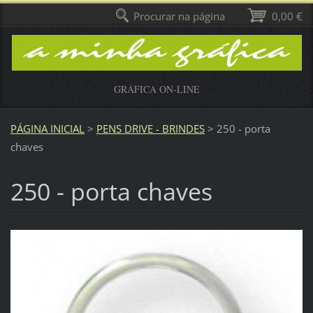
Procurar na página
0,00 €
GRÁFICA ON-LINE
PÁGINA INICIAL
>
PENS DRIVE - BRINDES
>
250 - porta
chaves
250 - porta chaves