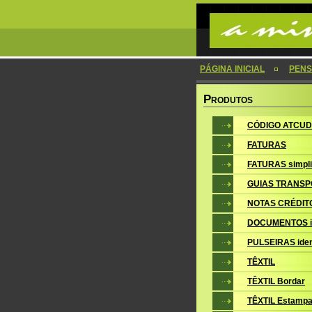
PÁGINA INICIAL
PENS
P
RODUTOS
CÓDIGO ATCUD
FATURAS
FATURAS simpli
GUIAS TRANSP
NOTAS CRÉDIT
DOCUMENTOS i
PULSEIRAS iden
TÊXTIL
TÊXTIL Bordar
TÊXTIL Estampa