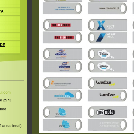
CA
 DE
il.co
m
te 2573
onde
ixa nacional)