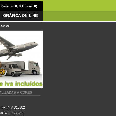
0,00 €
0
Carrinho:
(itens:
)
GRÁFICA ON-LINE
a cores
NALIZADAS A CORES
AD13502
uto n.º:
766,28 €
m IVA):