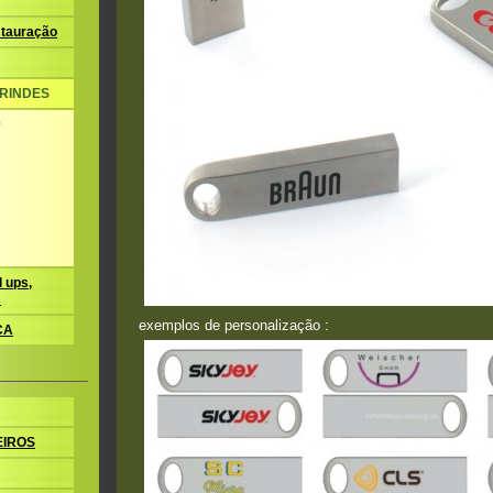
tauração
BRINDES
b
 ups,
s
exemplos de personalização :
CA
EIROS