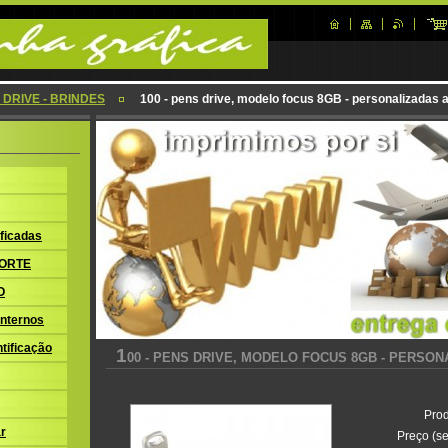
 DRIVE - BRINDES
100 - pens drive, modelo focus 8GB - personalizadas 
ficadas
ORTE
O
nternos
tificação
1
00 - PENS DRIVE, MODELO FOCUS 8GB - PERSO
Prod
r
Preço (se