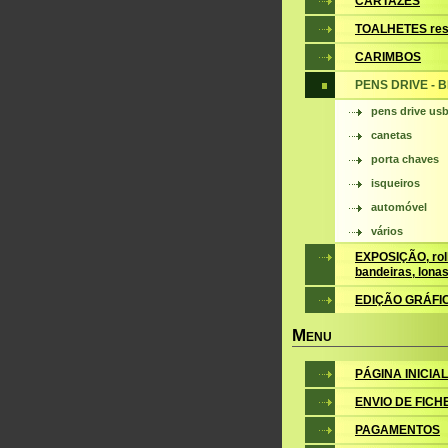
CARTAZES
TOALHETES res
CARIMBOS
PENS DRIVE - 
pens drive us
canetas
porta chaves
isqueiros
automóvel
vários
EXPOSIÇÃO, roll
bandeiras, lona
EDIÇÃO GRÁFI
M
ENU
PÁGINA INICIAL
ENVIO DE FICH
PAGAMENTOS