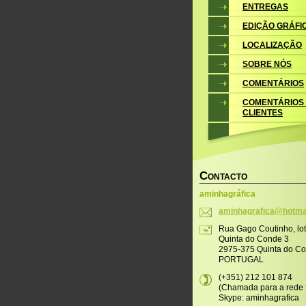
ENTREGAS
EDIÇÃO GRÁFI
LOCALIZAÇÃO
SOBRE NÓS
COMENTÁRIOS
COMENTÁRIOS
CLIENTES
C
ONTACTO
aminhagráfica
aminhagr
afica@ho
tma
Rua Gago Coutinho, lo
Quinta do Conde 3
2975-375 Quinta do C
PORTUGAL
(+351) 212 101 874
(Chamada para a rede f
Skype: aminhagrafica