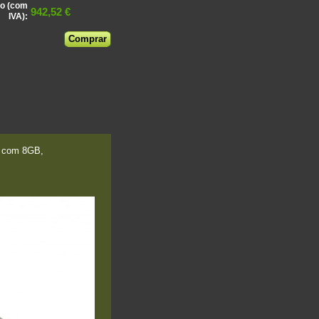
o (com
942,52 €
IVA):
s com 8GB,