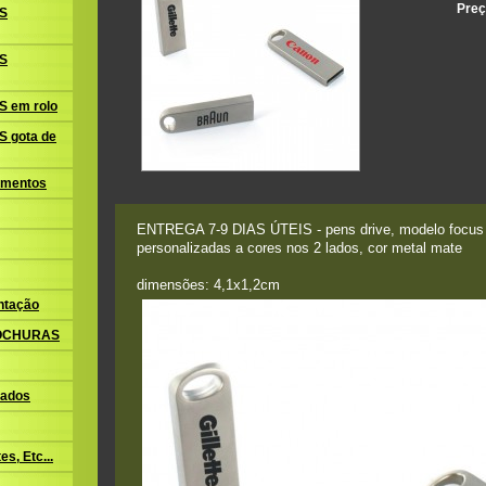
Preç
S
S
 em rolo
 gota de
amentos
ENTREGA 7-9 DIAS ÚTEIS - pens drive, modelo focu
personalizadas a cores nos 2 lados, cor metal mate
dimensões: 4,1x1,2cm
ntação
ROCHURAS
ados
s, Etc...