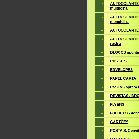
AUTOCOLANTE
multifolha
AUTOCOLANTE
monofolha
AUTOCOLANTES
AUTOCOLANTES
resina
BLOCOS apont
POST-ITS
ENVELOPES
PAPEL CARTA
PASTAS aprese
REVISTAS / B
FLYERS
FOLHETOS dobr
CARTÕES
POSTAIS, Convite