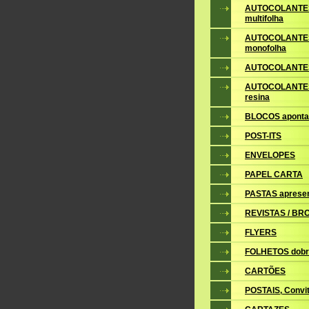
AUTOCOLANTE
multifolha
AUTOCOLANTE
monofolha
AUTOCOLANTES
AUTOCOLANTES
resina
BLOCOS apont
POST-ITS
ENVELOPES
PAPEL CARTA
PASTAS aprese
REVISTAS / B
FLYERS
FOLHETOS dobr
CARTÕES
POSTAIS, Convite