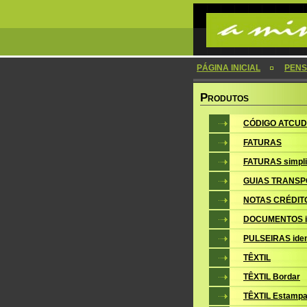
PÁGINA INICIAL
PENS
P
RODUTOS
CÓDIGO ATCUD
FATURAS
FATURAS simpli
GUIAS TRANSP
NOTAS CRÉDIT
DOCUMENTOS i
PULSEIRAS iden
TÊXTIL
TÊXTIL Bordar
TÊXTIL Estampa