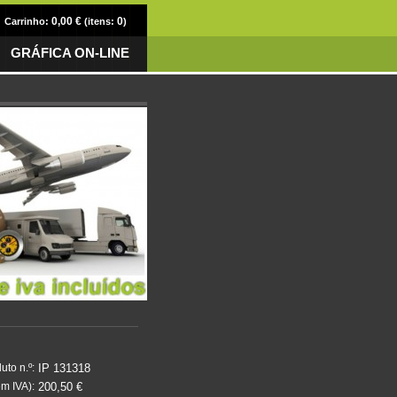
0,00 €
0
Carrinho:
(itens:
)
GRÁFICA ON-LINE
IP 131318
uto n.º:
200,50 €
m IVA):