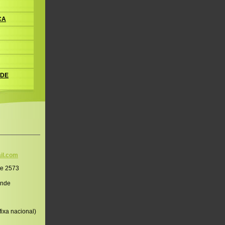
CA
 DE
il.co
m
te 2573
onde
ixa nacional)