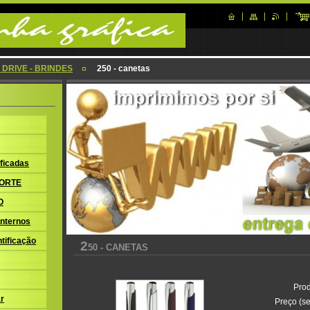
 DRIVE - BRINDES
250 - canetas
ficadas
ORTE
O
nternos
tificação
2
50 - CANETAS
Prod
r
Preço (se