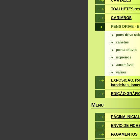
CARTAZES
TOALHETES res
CARIMBOS
PENS DRIVE - 
pens drive us
canetas
porta chaves
isqueiros
automóvel
vários
EXPOSIÇÃO, roll
bandeiras, lona
EDIÇÃO GRÁFI
M
ENU
PÁGINA INICIAL
ENVIO DE FICH
PAGAMENTOS