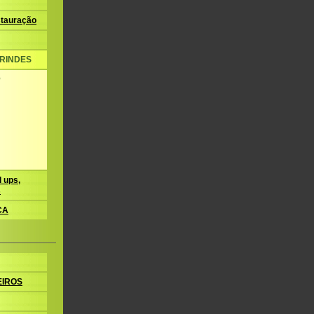
tauração
BRINDES
b
 ups,
s
CA
EIROS