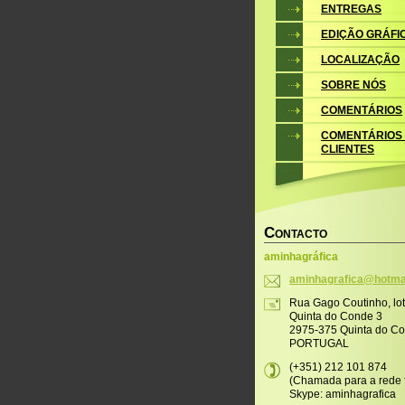
ENTREGAS
EDIÇÃO GRÁFI
LOCALIZAÇÃO
SOBRE NÓS
COMENTÁRIOS
COMENTÁRIOS
CLIENTES
C
ONTACTO
aminhagráfica
aminhagr
afica@ho
tma
Rua Gago Coutinho, lo
Quinta do Conde 3
2975-375 Quinta do C
PORTUGAL
(+351) 212 101 874
(Chamada para a rede f
Skype: aminhagrafica