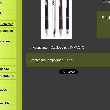
Preç
S
S
Escol
 em rolo
 gota de
amentos
Fabricante - Catálogo n.º:
IMPACTO
impressão tampografia - 1 cor
ntação
ROCHURAS
ados
s, Etc...