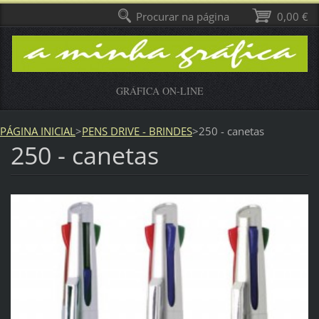
Procurar na página
0,00 €
GRÁFICA ON-LINE
PÁGINA INICIAL
>
PENS DRIVE - BRINDES
>
250 - canetas
250 - canetas