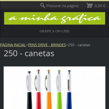
Procurar na página
0,00 €
GRÁFICA ON-LINE
PÁGINA INICIAL
>
PENS DRIVE - BRINDES
>
250 - canetas
250 - canetas