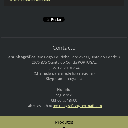
Contacto
aminhagráfica
Rua Gago Coutinho, lote 2573
Quinta do Conde 3
2975-375 Quinta do Conde
PORTUGAL
(+351) 212 101 874
(Chamada para a rede fixa nacional)
Skype: aminhagrafica
Horário:
seg. a sex.
09h00 às 13h00
14h30 às 17h30
aminhagr
afica@ho
tmail.co
m
Produtos