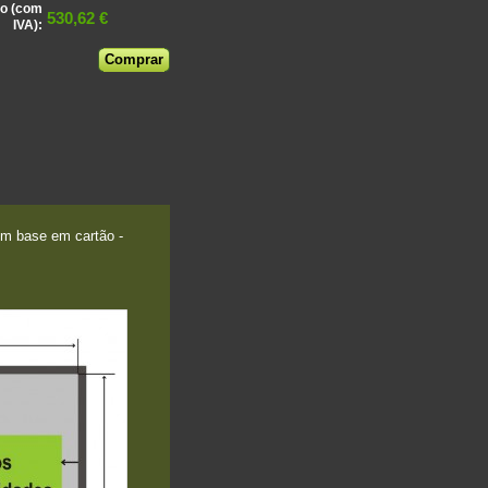
o (com
530,62 €
IVA):
m base em cartão -