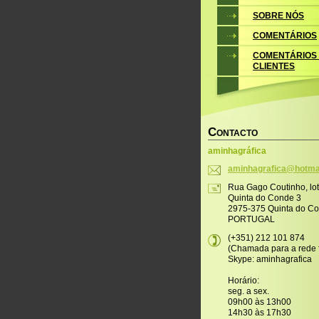
SOBRE NÓS
COMENTÁRIOS
COMENTÁRIOS
CLIENTES
C
ONTACTO
aminhagráfica
aminhagr
afica@ho
tma
Rua Gago Coutinho, lo
Quinta do Conde 3
2975-375 Quinta do C
PORTUGAL
(+351) 212 101 874
(Chamada para a rede f
Skype: aminhagrafica
Horário:
seg. a sex.
09h00 às 13h00
14h30 às 17h30