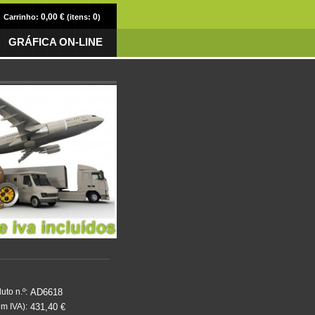
0,00 €
0
Carrinho:
(itens:
)
GRÁFICA ON-LINE
AD6618
uto n.º:
431,40 €
m IVA):