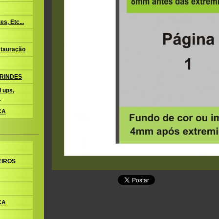
s, Etc...
tauração
BRINDES
 ups,
s
CA
EIROS
CA