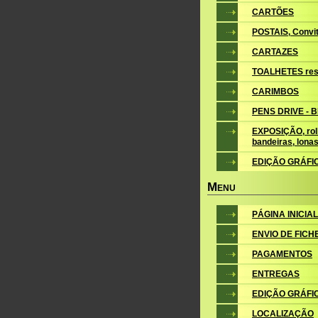
CARTÕES
POSTAIS, Convite
CARTAZES
TOALHETES res
CARIMBOS
PENS DRIVE - 
EXPOSIÇÃO, roll
bandeiras, lona
EDIÇÃO GRÁFI
M
ENU
PÁGINA INICIAL
ENVIO DE FICH
PAGAMENTOS
ENTREGAS
EDIÇÃO GRÁFI
LOCALIZAÇÃO