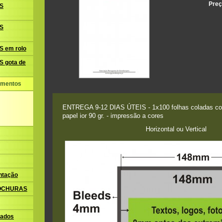
Preç
S
S
 em rolo
 gota de
amentos
ENTREGA 9-12 DIAS ÚTEIS - 1x100 folhas coladas co
papel ior 90 gr. - impressão a cores
Horizontal ou Vertical
ntação
ROCHURAS
ados