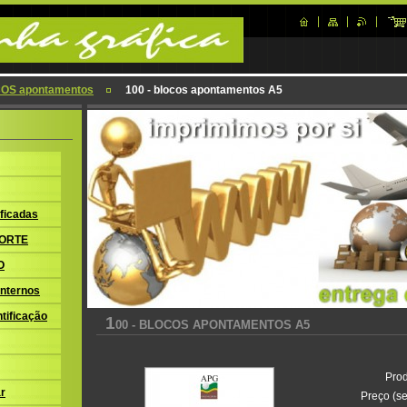
OS apontamentos
100 - blocos apontamentos A5
ficadas
ORTE
O
nternos
tificação
1
00 - BLOCOS APONTAMENTOS A5
Prod
r
Preço (se