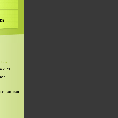
 DE
il.co
m
te 2573
onde
ixa nacional)