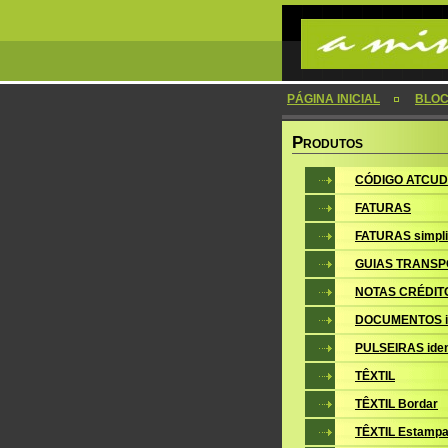
PÁGINA INICIAL
BLOC
P
RODUTOS
CÓDIGO ATCUD
FATURAS
FATURAS simpli
GUIAS TRANSP
NOTAS CRÉDIT
DOCUMENTOS i
PULSEIRAS iden
TÊXTIL
TÊXTIL Bordar
TÊXTIL Estampa