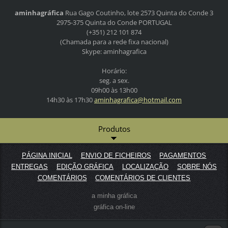
aminhagráfica
Rua Gago Coutinho, lote 2573
Quinta do Conde 3
2975-375 Quinta do Conde
PORTUGAL
(+351) 212 101 874
(Chamada para a rede fixa nacional)
Skype: aminhagrafica
Horário:
seg. a sex.
09h00 às 13h00
14h30 às 17h30
aminhagr
afica@ho
tmail.co
m
Produtos
PÁGINA INICIAL
ENVIO DE FICHEIROS
PAGAMENTOS
ENTREGAS
EDIÇÃO GRÁFICA
LOCALIZAÇÃO
SOBRE NÓS
COMENTÁRIOS
COMENTÁRIOS DE CLIENTES
a minha gráfica
gráfica on-line