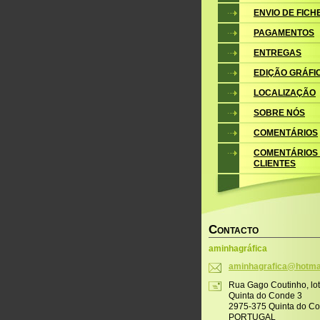
ENVIO DE FICH
PAGAMENTOS
ENTREGAS
EDIÇÃO GRÁFI
LOCALIZAÇÃO
SOBRE NÓS
COMENTÁRIOS
COMENTÁRIOS
CLIENTES
C
ONTACTO
aminhagráfica
aminhagr
afica@ho
tma
Rua Gago Coutinho, lo
Quinta do Conde 3
2975-375 Quinta do C
PORTUGAL