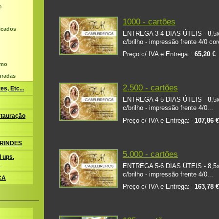
o
1000 - cartões
ficados
ENTREGA 3-4 DIAS ÚTEIS - 8,5x5,
c/brilho - impressão frente 4/0 core
Preço c/ IVA e Entrega:
65,20 €
umo
uradas
2.500 - cartões
s, Etc...
ENTREGA 4-5 DIAS ÚTEIS - 8,5x5,
c/brilho - impressão frente 4/0...
tauração
Preço c/ IVA e Entrega:
107,86 
BRINDES
5.000 - cartões
 ups,
s
ENTREGA 5-6 DIAS ÚTEIS - 8,5x5,
c/brilho - impressão frente 4/0...
CA
Preço c/ IVA e Entrega:
163,78 