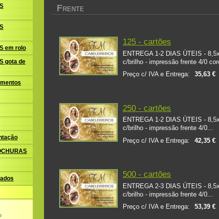
F
S
RENTE
S
125 - cartões
 em rolo
ENTREGA 1-2 DIAS ÚTEIS - 8,5x5,
c/brilho - impressão frente 4/0 core
 gota de
Preço c/ IVA e Entrega:
35,63 €
amentos
250 - cartões
ENTREGA 1-2 DIAS ÚTEIS - 8,5x5,
c/brilho - impressão frente 4/0...
ntação
Preço c/ IVA e Entrega:
42,35 €
ROCHURAS
500 - cartões
ados
ENTREGA 2-3 DIAS ÚTEIS - 8,5x5,
c/brilho - impressão frente 4/0...
Preço c/ IVA e Entrega:
53,39 €
o