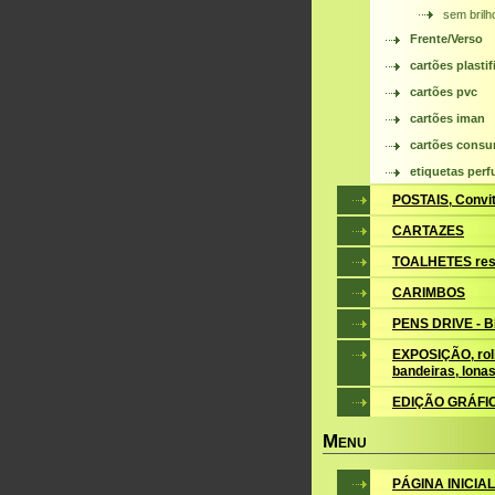
sem brilh
Frente/Verso
cartões plasti
cartões pvc
cartões iman
cartões cons
etiquetas perf
POSTAIS, Convite
CARTAZES
TOALHETES res
CARIMBOS
PENS DRIVE - 
EXPOSIÇÃO, roll
bandeiras, lona
EDIÇÃO GRÁFI
M
ENU
PÁGINA INICIAL