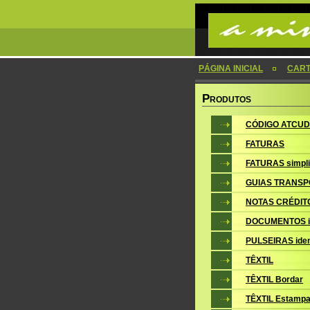
PÁGINA INICIAL
CAR
P
RODUTOS
CÓDIGO ATCUD
FATURAS
FATURAS simpli
GUIAS TRANSP
NOTAS CRÉDIT
DOCUMENTOS i
PULSEIRAS iden
TÊXTIL
TÊXTIL Bordar
TÊXTIL Estampa