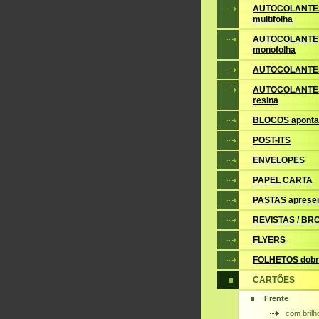
AUTOCOLANTE
multifolha
AUTOCOLANTE
monofolha
AUTOCOLANTES
AUTOCOLANTES
resina
BLOCOS apont
POST-ITS
ENVELOPES
PAPEL CARTA
PASTAS aprese
REVISTAS / B
FLYERS
FOLHETOS dobr
CARTÕES
Frente
com brilh