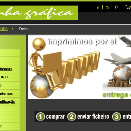
TÕES
Frente
ficadas
ORTE
O
nternos
tificação
r