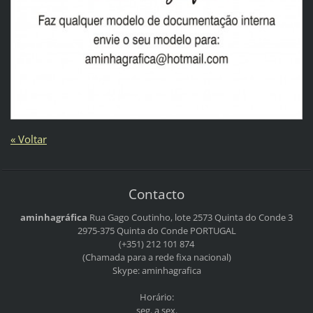
« Voltar
Contacto
aminhagráfica
Rua Gago Coutinho, lote 2573
Quinta do Conde 3
2975-375 Quinta do Conde
PORTUGAL
(+351) 212 101 874
(Chamada para a rede fixa nacional)
Skype: aminhagrafica
Horário:
seg. a sex.