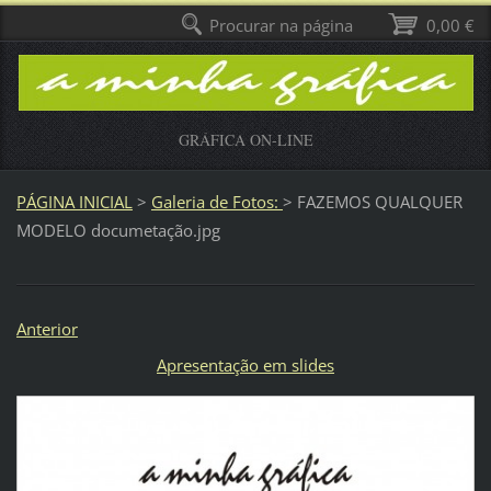
Procurar na página
0,00 €
GRÁFICA ON-LINE
PÁGINA INICIAL
>
Galeria de Fotos:
>
FAZEMOS QUALQUER
MODELO documetação.jpg
Anterior
Apresentação em slides