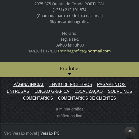
2975-375 Quinta do Conde
PORTUGAL
(+351) 212 101 874
(Chamada para a rede fixa nacional)
Skype: aminhagrafica
Horário:
seg. a sex.
09h00 às 13h00
14h30 às 17h30
aminhagr
afica@ho
tmail.co
m
Produtos
PÁGINA INICIAL
ENVIO DE FICHEIROS
PAGAMENTOS
ENTREGAS
EDIÇÃO GRÁFICA
LOCALIZAÇÃO
SOBRE NÓS
COMENTÁRIOS
COMENTÁRIOS DE CLIENTES
a minha gráfica
gráfica on-line
Ver:
Versão móvel
|
Versão PC