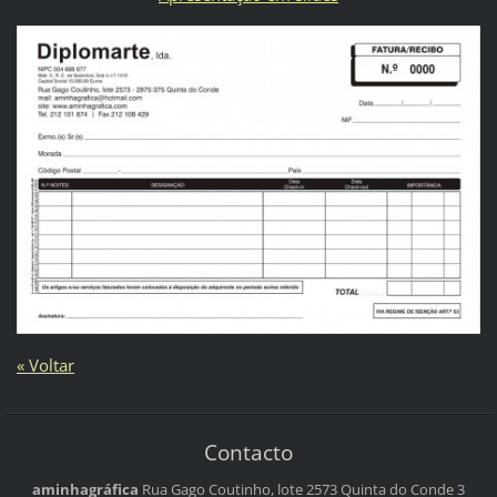
« Voltar
Contacto
aminhagráfica
Rua Gago Coutinho, lote 2573
Quinta do Conde 3