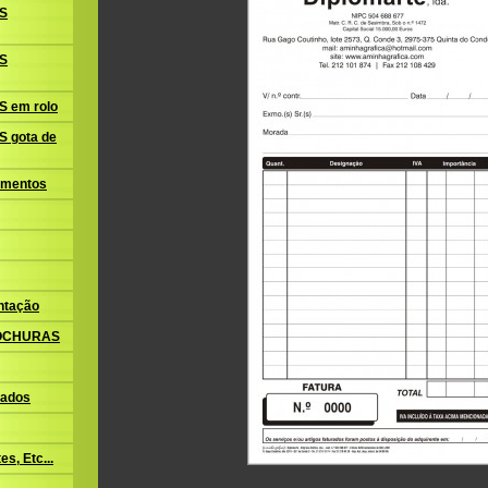
S
S
 em rolo
 gota de
amentos
ntação
ROCHURAS
ados
s, Etc...