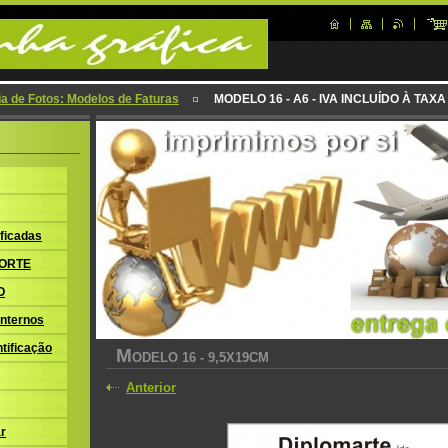
ia de Fotos: Modelos de Faturas
MODELO 16 - A6 - IVA INCLUÍDO À TA
ficadas
ORTE
O
nternos
tificação
M
ODELO 16 - 9,5X19CM
Anterior
r