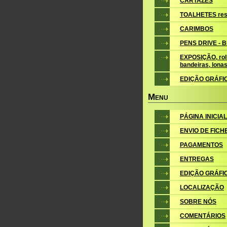
CARTAZES
TOALHETES res
CARIMBOS
PENS DRIVE - 
EXPOSIÇÃO, roll
bandeiras, lona
EDIÇÃO GRÁFI
M
ENU
PÁGINA INICIAL
ENVIO DE FICH
PAGAMENTOS
ENTREGAS
EDIÇÃO GRÁFI
LOCALIZAÇÃO
SOBRE NÓS
COMENTÁRIOS