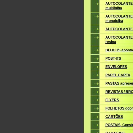
AUTOCOLANTE
multifolha
AUTOCOLANTE
monofolha
AUTOCOLANTES
AUTOCOLANTES
resina
BLOCOS apont
POST-ITS
ENVELOPES
PAPEL CARTA
PASTAS aprese
REVISTAS / B
FLYERS
FOLHETOS dobr
CARTÕES
POSTAIS, Convite