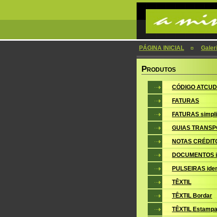
PÁGINA INICIAL
Galer
P
RODUTOS
CÓDIGO ATCUD
FATURAS
FATURAS simpli
GUIAS TRANSP
NOTAS CRÉDIT
DOCUMENTOS i
PULSEIRAS iden
TÊXTIL
TÊXTIL Bordar
TÊXTIL Estampa