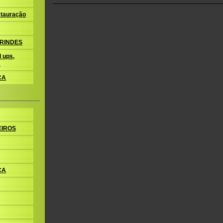
tauração
BRINDES
 ups,
s
CA
EIROS
CA