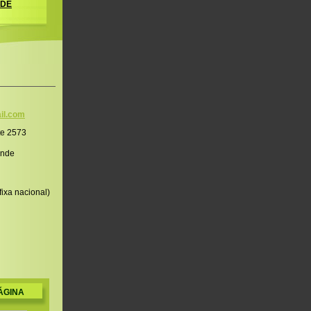
 DE
il.co
m
te 2573
onde
ixa nacional)
ÁGINA