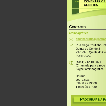
COMENTÁRIOS
CLIENTES
C
ONTACTO
aminhagráfica
aminhagr
afica@ho
tma
Rua Gago Coutinho, lo
Quinta do Conde 3
2975-375 Quinta do C
PORTUGAL
(+351) 212 101 874
(Chamada para a rede f
Skype: aminhagrafica
Horário:
seg. a sex.
09h00 às 13h00
14h30 às 17h30
P
ROCURAR NA P