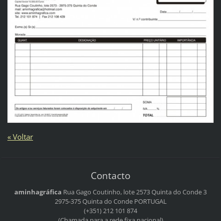
« Voltar
Contacto
aminhagráfica
Rua Gago Coutinho, lote 2573
Quinta do Conde 3
2975-375 Quinta do Conde
PORTUGAL
(+351) 212 101 874
(Chamada para a rede fixa nacional)